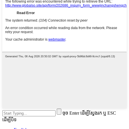
ចុច Enter ដើម្បីស្វែងរក ឬ ESC
ដើម្បីបិទ