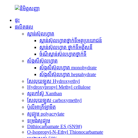
ផ្ទះ
ផលិតផល
ស្ពាន់ស៊ុលហ្វាត
ស្ពាន់ស៊ុលហ្វាតថ្នាក់ទីអត្ថប្រយោជន៍
ស្ពាន់ស៊ុលហ្វាត ថ្នាក់ទីអគ្គិសនី
ចំណីស្ពាន់ស៊ុលហ្វាតថ្នាក់ទី
ស័ង្កសីស៊ុលហ្វាត
ស័ង្កសីស៊ុលហ្វាត monohydrate
ស័ង្កសីស៊ុលហ្វាត heptahydrate
សែលុយឡូស Hydroxyethyl
Hydroxypropyl Methyl cellulose
ស្ករកៅស៊ូ Xanthan
សែលុយឡូស carboxymethyl
ប៉ូលីអាគ្រីឡាមីត
សូដ្យូម polyacrylate
ទម្រង់សូដ្យូម
Dithiocarbamate ES (SN9#)
O-Isopropyl-N-Ethyl Thionocarbamate