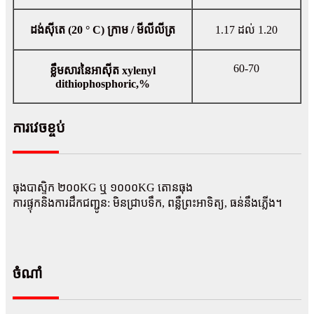
ដង់ស៊ីតេ (20 ° C) ក្រាម / មីលីលីត្រ
1.17 ដល់ 1.20
60-70
ខ្លឹមសារនៃអាស៊ីត xylenyl
dithiophosphoric,%
ការវេចខ្ចប់
ធុងបាស្ទិក ២០០KG ឬ ១០០០KG តោនធុង
ការផ្ទុកនិងការដឹកជញ្ជូន: មិនជ្រាបទឹក, ពន្លឺព្រះអាទិត្យ, ធន់នឹងភ្លើង។
ចំណាំ