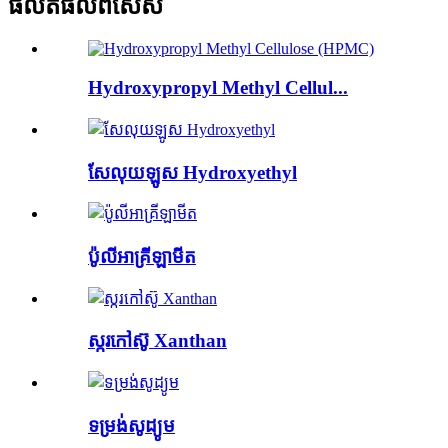
ផលិតផល​ពិសេស
Hydroxypropyl Methyl Cellul...
សែលុយឡូស Hydroxyethyl
ប៉ូលីអាគ្រីឡាមីត
ស្ករកៅស៊ូ Xanthan
ទម្រង់សូដ្យូម