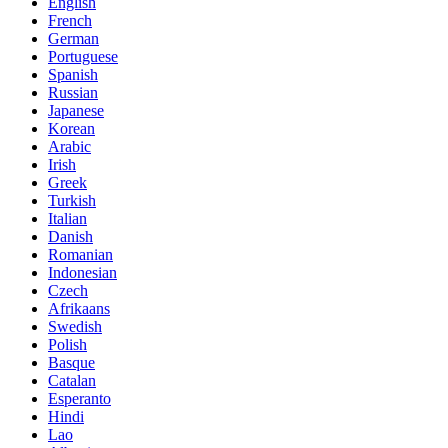
English
French
German
Portuguese
Spanish
Russian
Japanese
Korean
Arabic
Irish
Greek
Turkish
Italian
Danish
Romanian
Indonesian
Czech
Afrikaans
Swedish
Polish
Basque
Catalan
Esperanto
Hindi
Lao