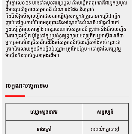
ថ្នាំខ្មៅលេខ 25 មានទាំងមុខងារប្រមូល និងបង្កើតពពុះ។វាគឺជាអ្នកប្រមូល
ដ៏មានប្រសិទ្ធភាពសម្រាប់រ៉ែ សំណ ទង់ដែង និងប្រាក់
និងរ៉ែស័ង្កសីស៊ុលហ្វីតដែលបានធ្វើឱ្យសកម្ម។វាត្រូវបានគេប្រើជាញឹក
ញាប់នៅក្នុងការបំបែកអនុគ្រោះនិងអណ្តែតនៃសំណនិងស័ង្កសី។នៅ
ក្នុងសៀគ្វីអាល់កាឡាំង វាខ្សោយណាស់សម្រាប់រ៉ែ pyrite និងរ៉ែស៊ុលហ្វីត
ដែកផ្សេងទៀត ប៉ុន្តែនៅក្នុងប្រព័ន្ធផ្សព្វផ្សាយអព្យាក្រឹត ឬអាស៊ីត វាគឺជា
អ្នកប្រមូលមិនជ្រើសរើសដ៏រឹងមាំសម្រាប់រ៉ែស៊ុលហ្វីតទាំងអស់ ព្រោះវា
គ្រាន់តែរលាយក្នុងទឹកបន្តិចប៉ុណ្ណោះ ត្រូវតែបន្ថែម។ ទៅធុងលៃតម្រូវឬ
ម៉ាស៊ីនកិនបាល់ក្នុងទម្រង់ដើម។
លក្ខណៈបច្ចេកទេស
ឈ្មោះសូចនាករ
សន្ទស្សន៍
ខាងក្រៅ
រាវ​ពណ៌​ត្នោត​ខ្មៅ