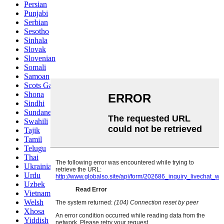
Persian
Punjabi
Serbian
Sesotho
Sinhala
Slovak
Slovenian
Somali
Samoan
Scots Gaelic
Shona
Sindhi
Sundanese
Swahili
Tajik
Tamil
Telugu
Thai
Ukrainian
Urdu
Uzbek
Vietnamese
Welsh
Xhosa
Yiddish