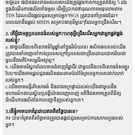
ចម្លើយ៖ ផលិតផលទាំងអស់របស់យើងត្រូវឆ្លងកាត់ការត្រួតពិនិត្យ 5 ដង
ក្នុងដំណើរការផលិតទាំងមូល ដើម្បីប្រាកដថាគុណភាពអនុលោមតាម
TDS ដែលយើងផ្តល់ជូនសម្រាប់អ្នក។SGS ត្រូវបានគាំទ្រផងដែរ។
ពេលណានឹងផ្តល់ MSDS សម្រាប់ធាតុនីមួយៗដែលអ្នកជ្រើសរើស។
2. តើអ្វីជាអត្ថប្រយោជន៍របស់អ្នក?ហេតុអ្វីជ្រើសរើសអ្នកជាអ្នកផ្គត់ផ្គង់
របស់ខ្ញុំ?
a. ជាមួយនឹងបទពិសោធន៍ម្ភៃឆ្នាំនៅក្នុងវិស័យនេះ ផលិតផលរបស់យើង
ត្រូវបាននាំចេញទៅកាន់ប្រទេសក្រៅប្រទេសជាច្រើនដោយជោគជ័យជា
មួយនឹងមតិកែលម្អដ៏អស្ចារ្យ។
b. យើងមានវិស្វករដែលមានជំនាញវិជ្ជាជីវៈជាមួយនឹងបទពិសោធន៍សម្បូរ
បែប។យើងអាចផ្តល់ជូនផលិតផលតាមប៉ារ៉ាម៉ែត្របច្ចេកទេសជាក់លាក់
របស់អ្នក។
c.យើងមានមន្ទីរពិសោធន៍ និងរោងចក្រផ្ទាល់របស់យើងជាមួយនឹង
ឧបករណ៍ដោយស្វ័យប្រវត្តិយ៉ាងពេញលេញ អតិថិជនអាចត្រួតពិនិត្យ
ដំណើរការផលិតនៃការបញ្ជាទិញរបស់ពួកគេ។
3.តើខ្ញុំអាចយកគំរូដោយឥតគិតថ្លៃបានទេ?
ក៖ បាទ!គំរូឥតគិតថ្លៃអាចត្រូវបានផ្តល់ជូនសម្រាប់ការសាកល្បងរបស់
អ្នក។