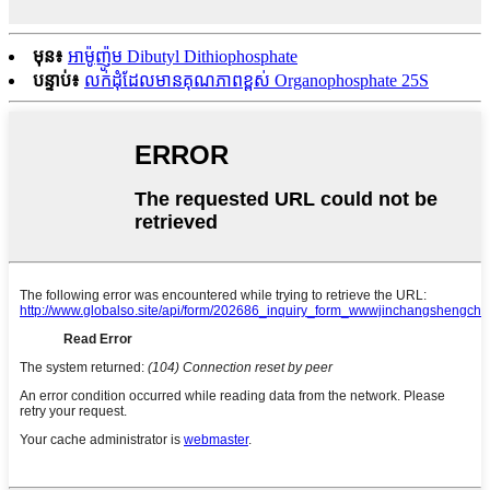
មុន៖
អាម៉ូញ៉ូម Dibutyl Dithiophosphate
បន្ទាប់៖
លក់ដុំដែលមានគុណភាពខ្ពស់ Organophosphate 25S