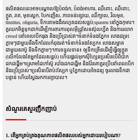
ផលិតផលនេះអាចបណ្តាលឱ្យបំពង់ក, បំពង់អាហារ, ឈឺពោះ, ឈឺពោះ,
ក្អួត, រាគ, មុខស្លេក, បែកញើស, ភាពទន់ខ្សោយ, ឈឺក្បាល, វិលមុខ,
tinnitus, oliguria, ទឹកនោមងងឹតរហូតដល់សន្លប់;spasms នៅក្នុងកុមារ។
គួរយកចិត្តទុកដាក់ដើម្បីការពារការពុលអ៊ីដ្រូសែនស៊ុលហ្វីត និងការរលាក
cresol នៅពេលបើកធុង និងប្រើប្រាស់វា។ទំនាក់ទំនងភ្នែក៖ លាងជម្រះ
ភ្លាមៗជាមួយនឹងទឹកដែលកំពុងរត់។ទំនាក់ទំនងស្បែក៖ លាងសម្អាត
ជាមួយសាប៊ូ និងទឹកភ្លាមៗ។ការទទួលទាន៖ ឲ្យទឹកច្រើនដើម្បីធ្វើឲ្យក្អួត
(លើកលែងតែអ្នកដែលសន្លប់) ហើយផ្តល់អុកស៊ីហ្សែនប្រសិនបើពិបាក
ដកដង្ហើម។ស្រោមដៃកៅស៊ូ របាំងដកដង្ហើម និងវ៉ែនតាគួរប្រើនៅពេលបើក
និងប្រើប្រាស់។ប្រសិនបើ​វា​ប៉ះ​ស្បែក ឬ​ភ្នែក​ដោយ​ចៃដន្យ ចូរ​លាង​ទឹក​ជា​
បន្ទាន់ ហើយ​ស្វែងរក​ការព្យាបាល​។
សំណួរគេសួរញឹកញាប់
1. តើអ្នកគ្រប់គ្រងគុណភាពផលិតផលរបស់អ្នកដោយរបៀបណា?