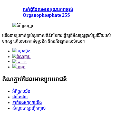
លក់ដុំដែលមានគុណភាពខ្ពស់
Organophosphate 25S
យើងបានប្រកាន់ខ្ជាប់នូវគោលគំនិតនៃការធ្វើឱ្យគីមីសាស្ត្រផ្លាស់ប្តូរជីវិតរបស់
មនុស្ស ហើយមានការច្នៃប្រឌិត និងអភិវឌ្ឍឥតឈប់ឈរ។
តំណភ្ជាប់ដែលមានប្រយោជន៍
អំពី​ពួក​យើង
ផលិតផល
ទាក់ទង​មក​ពួក​យើង
សំណួរគេសួរញឹកញាប់