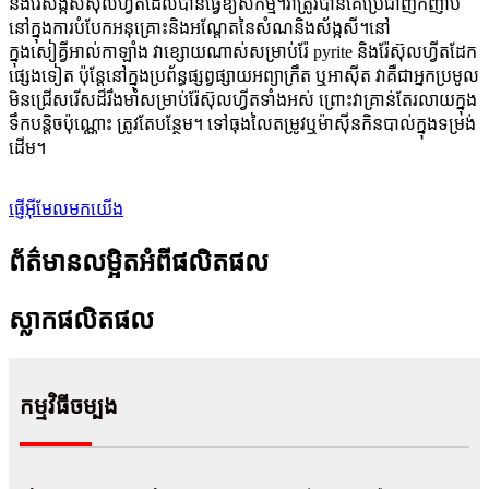
និងរ៉ែស័ង្កសីស៊ុលហ្វីតដែលបានធ្វើឱ្យសកម្ម។វាត្រូវបានគេប្រើជាញឹកញាប់
នៅក្នុងការបំបែកអនុគ្រោះនិងអណ្តែតនៃសំណនិងស័ង្កសី។នៅ
ក្នុងសៀគ្វីអាល់កាឡាំង វាខ្សោយណាស់សម្រាប់រ៉ែ pyrite និងរ៉ែស៊ុលហ្វីតដែក
ផ្សេងទៀត ប៉ុន្តែនៅក្នុងប្រព័ន្ធផ្សព្វផ្សាយអព្យាក្រឹត ឬអាស៊ីត វាគឺជាអ្នកប្រមូល
មិនជ្រើសរើសដ៏រឹងមាំសម្រាប់រ៉ែស៊ុលហ្វីតទាំងអស់ ព្រោះវាគ្រាន់តែរលាយក្នុង
ទឹកបន្តិចប៉ុណ្ណោះ ត្រូវតែបន្ថែម។ ទៅធុងលៃតម្រូវឬម៉ាស៊ីនកិនបាល់ក្នុងទម្រង់
ដើម។
ផ្ញើអ៊ីមែលមកយើង
ព័ត៌មានលម្អិតអំពីផលិតផល
ស្លាកផលិតផល
កម្មវិធីចម្បង