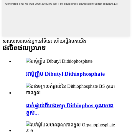
សរសេរសាររបស់អ្នកនៅទីនេះ ហើយផ្ញើវាមកយើង
ផលិតផល
ប្រភេទ
អាម៉ូញ៉ូម Dibutyl Dithiophosphate
លក់ផ្ទាល់ពីរោងចក្រ Dithiophos គុណភាព
ខ្ពស់...