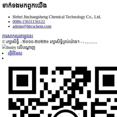
ទាក់ទង​មក​ពួក​យើង
Hebei Jinchangsheng Chemical Technology Co., Ltd.
0086-15631156122
admin@hbcschem.com
ការសាកសួរឥឡូវនេះ
© រក្សាសិទ្ធិ - ២០១០-២០២២៖ រក្សាសិទ្ធិគ្រប់យ៉ាង។
- - , , , , , ,
ផ្ញើអ៊ីមែល