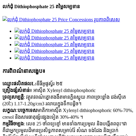
លក់ដុំ Dithiophosphate 25 តម្លៃសម្បទាន
ការពិពណ៌នាសង្ខេប៖
ឈ្មោះផលិតផលL:
ឌីធីអូផូស្វ័រ ២៥
គ្រឿងផ្សំសំខាន់
៖ អាស៊ីត Xylenyl dithiophosphoric
ទ្រព្យសម្បត្តិ
: វត្ថុរាវពណ៌ត្នោតងងឹតមានក្លិនស្អុយ ភាពច្រេះខ្លាំង ដង់ស៊ីតេ
(20℃) 1.17-1.20g/cm3 រលាយក្នុងទឹកបន្តិច។
លក្ខណៈបច្ចេកទេស
មាតិកាអាស៊ីត Xylenyl dithiophosphoric 60%-70%,
cresol និងសារធាតុផ្សំផ្សេងទៀត 30%-40% ។
កម្មវិធីចម្បង
: លេខ 25 ថាំពទ្យខ្មៅ មានទាំងការប្រមូល និងបង្កើតពពុះ។វា
គឺជាអ្នកប្រមូលដ៏មានប្រសិទ្ធភាពសម្រាប់រ៉ែ សំណ ទង់ដែង និងប្រាក់