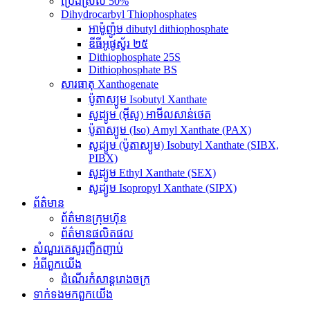
ប្រេងស្រល់ 50%
Dihydrocarbyl Thiophosphates
អាម៉ូញ៉ូម dibutyl dithiophosphate
ឌីធីអូផូស្វ័រ ២៥
Dithiophosphate 25S
Dithiophosphate BS
សារធាតុ Xanthogenate
ប៉ូតាស្យូម Isobutyl Xanthate
សូដ្យូម (អ៊ីសូ) អាមីលសាន់ថេត
ប៉ូតាស្យូម (Iso) Amyl Xanthate (PAX)
សូដ្យូម (ប៉ូតាស្យូម) Isobutyl Xanthate (SIBX,
PIBX)
សូដ្យូម Ethyl Xanthate (SEX)
សូដ្យូម Isopropyl Xanthate (SIPX)
ព័ត៌មាន
ព័ត៌មានក្រុមហ៊ុន
ព័ត៌មានផលិតផល
សំណួរគេសួរញឹកញាប់
អំពី​ពួក​យើង
ដំណើរកំសាន្តរោងចក្រ
ទាក់ទង​មក​ពួក​យើង