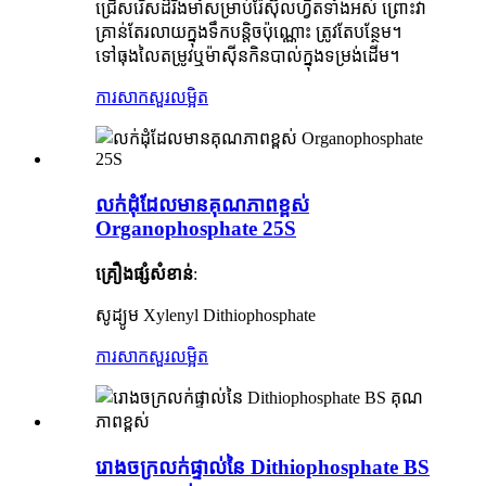
ជ្រើសរើសដ៏រឹងមាំសម្រាប់រ៉ែស៊ុលហ្វីតទាំងអស់ ព្រោះវា
គ្រាន់តែរលាយក្នុងទឹកបន្តិចប៉ុណ្ណោះ ត្រូវតែបន្ថែម។
ទៅធុងលៃតម្រូវឬម៉ាស៊ីនកិនបាល់ក្នុងទម្រង់ដើម។
ការសាកសួរ
លម្អិត
លក់ដុំដែលមានគុណភាពខ្ពស់
Organophosphate 25S
គ្រឿងផ្សំសំខាន់
:
សូដ្យូម Xylenyl Dithiophosphate
ការសាកសួរ
លម្អិត
រោងចក្រលក់ផ្ទាល់នៃ Dithiophosphate BS