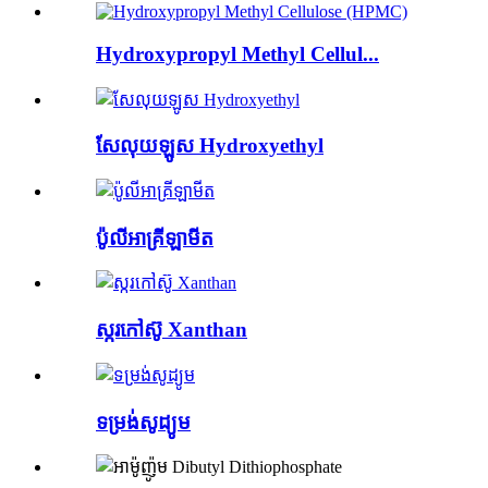
Hydroxypropyl Methyl Cellul...
សែលុយឡូស Hydroxyethyl
ប៉ូលីអាគ្រីឡាមីត
ស្ករកៅស៊ូ Xanthan
ទម្រង់សូដ្យូម