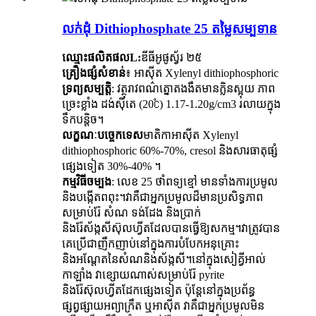
លក់ដុំ Dithiophosphate 25 តម្លៃសម្បទាន
ឈ្មោះផលិតផលL:
ឌីធីអូផូស្វ័រ ២៥
គ្រឿងផ្សំសំខាន់
៖ អាស៊ីត Xylenyl dithiophosphoric
ទ្រព្យសម្បត្តិ
: វត្ថុរាវពណ៌ត្នោតងងឹតមានក្លិនស្អុយ ភាព
ច្រេះខ្លាំង ដង់ស៊ីតេ (20℃) 1.17-1.20g/cm3 រលាយក្នុង
ទឹកបន្តិច។
លក្ខណៈបច្ចេកទេស
មាតិកាអាស៊ីត Xylenyl
dithiophosphoric 60%-70%, cresol និងសារធាតុផ្សំ
ផ្សេងទៀត 30%-40% ។
កម្មវិធីចម្បង
: លេខ 25 ថាំពទ្យខ្មៅ មានទាំងការប្រមូល
និងបង្កើតពពុះ។វាគឺជាអ្នកប្រមូលដ៏មានប្រសិទ្ធភាព
សម្រាប់រ៉ែ សំណ ទង់ដែង និងប្រាក់
និងរ៉ែស័ង្កសីស៊ុលហ្វីតដែលបានធ្វើឱ្យសកម្ម។វាត្រូវបាន
គេប្រើជាញឹកញាប់នៅក្នុងការបំបែកអនុគ្រោះ
និងអណ្តែតនៃសំណនិងស័ង្កសី។នៅក្នុងសៀគ្វីអាល់
កាឡាំង វាខ្សោយណាស់សម្រាប់រ៉ែ pyrite
និងរ៉ែស៊ុលហ្វីតដែកផ្សេងទៀត ប៉ុន្តែនៅក្នុងប្រព័ន្ធ
ផ្សព្វផ្សាយអព្យាក្រឹត ឬអាស៊ីត វាគឺជាអ្នកប្រមូលមិន