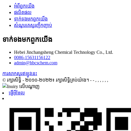
អំពី​ពួក​យើង
ផលិតផល
ទាក់ទង​មក​ពួក​យើង
សំណួរគេសួរញឹកញាប់
ទាក់ទង​មក​ពួក​យើង
Hebei Jinchangsheng Chemical Technology Co., Ltd.
0086-15631156122
admin@hbcschem.com
ការសាកសួរឥឡូវនេះ
© រក្សាសិទ្ធិ - ២០១០-២០២២៖ រក្សាសិទ្ធិគ្រប់យ៉ាង។
- - , , , , , ,
ផ្ញើអ៊ីមែល