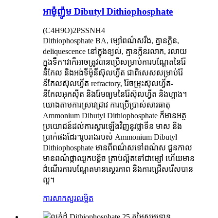
អាម៉ូញ៉ូម Dibutyl Dithiophosphate
(C4H9O)2PSSNH4
Dithiophosphate BA, ម្សៅពណ៌សរឹង, គ្មានក្លិន,
deliquescence នៅក្នុងខ្យល់, គ្មានក្លិនរលាក, រលាយ
ក្នុងទឹក។វាក៏អាចត្រូវបានប្រើសម្រាប់ការបណ្ដែតនៃរ៉ែ
នីកែល និងអង់ទីម៉ូនីស៊ុលហ្វីត ជាពិសេសសម្រាប់រ៉ែ
នីកែលស៊ុលហ្វីត refractory, រ៉ែចម្រុះស៊ុលហ្វីត-
នីកែលអុកស៊ីត និងរ៉ែមធ្យមនៃរ៉ែស៊ុលហ្វីត និងហ្គាង។
យោងតាមការស្រាវជ្រាវ ការប្រើប្រាស់សារធាតុ
Ammonium Dibutyl Dithiophosphate ក៏មានអត្ថ
ប្រយោជន៍ដល់ការស្ដារឡើងវិញនូវផ្លាទីន មាស និង
ប្រាក់ផងដែរ។រូបរាងរបស់ Ammonium Dibutyl
Dithiophosphate មានពីពណ៌សទៅពណ៌ស ជួនកាល
មានពណ៌ផ្កាឈូកបន្តិច គ្រាប់ល្អិតទៅជាម្សៅ ហើយមាន
ដំណើរការបណ្តែតមានស្ថេរភាព និងការជ្រើសរើសបាន
ល្អ។
ការសាកសួរ
លម្អិត