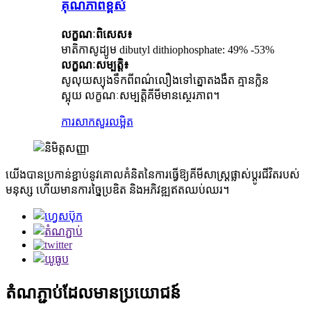
គុណភាពខ្ពស់
លក្ខណៈ​ពិសេស៖
មាតិកាសូដ្យូម dibutyl dithiophosphate: 49% -53%
លក្ខណៈសម្បត្តិ៖
សូលុយស្យុងទឹកពីពណ៌លឿងទៅត្នោតងងឹត គ្មានក្លិន
ស្អុយ លក្ខណៈសម្បត្តិគីមីមានស្ថេរភាព។
ការសាកសួរ
លម្អិត
យើងបានប្រកាន់ខ្ជាប់នូវគោលគំនិតនៃការធ្វើឱ្យគីមីសាស្ត្រផ្លាស់ប្តូរជីវិតរបស់
មនុស្ស ហើយមានការច្នៃប្រឌិត និងអភិវឌ្ឍឥតឈប់ឈរ។
តំណភ្ជាប់ដែលមានប្រយោជន៍