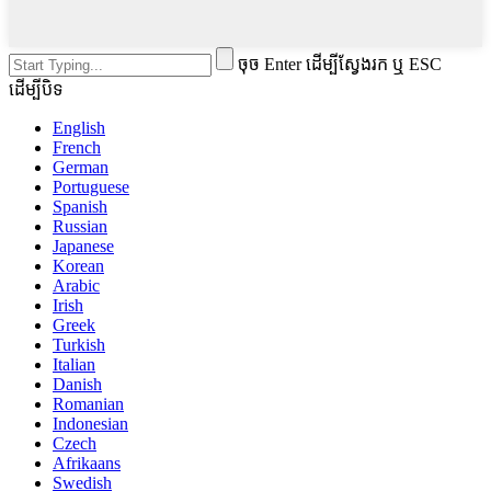
ចុច Enter ដើម្បីស្វែងរក ឬ ESC
ដើម្បីបិទ
English
French
German
Portuguese
Spanish
Russian
Japanese
Korean
Arabic
Irish
Greek
Turkish
Italian
Danish
Romanian
Indonesian
Czech
Afrikaans
Swedish