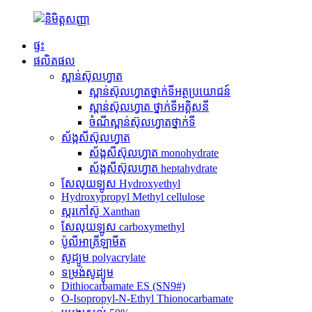
ផ្ទះ
ផលិតផល
ស្ពាន់ស៊ុលហ្វាត
ស្ពាន់ស៊ុលហ្វាតថ្នាក់ទីអត្ថប្រយោជន៍
ស្ពាន់ស៊ុលហ្វាត ថ្នាក់ទីអគ្គិសនី
ចំណីស្ពាន់ស៊ុលហ្វាតថ្នាក់ទី
ស័ង្កសីស៊ុលហ្វាត
ស័ង្កសីស៊ុលហ្វាត monohydrate
ស័ង្កសីស៊ុលហ្វាត heptahydrate
សែលុយឡូស Hydroxyethyl
Hydroxypropyl Methyl cellulose
ស្ករកៅស៊ូ Xanthan
សែលុយឡូស carboxymethyl
ប៉ូលីអាគ្រីឡាមីត
សូដ្យូម polyacrylate
ទម្រង់សូដ្យូម
Dithiocarbamate ES (SN9#)
O-Isopropyl-N-Ethyl Thionocarbamate