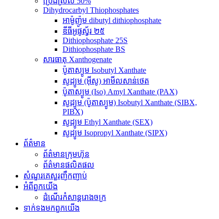
ប្រេងស្រល់ 50%
Dihydrocarbyl Thiophosphates
អាម៉ូញ៉ូម dibutyl dithiophosphate
ឌីធីអូផូស្វ័រ ២៥
Dithiophosphate 25S
Dithiophosphate BS
សារធាតុ Xanthogenate
ប៉ូតាស្យូម Isobutyl Xanthate
សូដ្យូម (អ៊ីសូ) អាមីលសាន់ថេត
ប៉ូតាស្យូម (Iso) Amyl Xanthate (PAX)
សូដ្យូម (ប៉ូតាស្យូម) Isobutyl Xanthate (SIBX,
PIBX)
សូដ្យូម Ethyl Xanthate (SEX)
សូដ្យូម Isopropyl Xanthate (SIPX)
ព័ត៌មាន
ព័ត៌មានក្រុមហ៊ុន
ព័ត៌មានផលិតផល
សំណួរគេសួរញឹកញាប់
អំពី​ពួក​យើង
ដំណើរកំសាន្តរោងចក្រ
ទាក់ទង​មក​ពួក​យើង