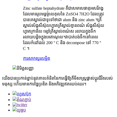
Zinc sulfate heptahydrate គឺជាសមាសធាតុអសរីរាង្គ
ដែលមានរូបមន្តម៉ូលេគុលនៃ ZnSO4 7H2O ដែលត្រូវ
បានគេស្គាល់ជាទូទៅថាជា alum និង zinc alum ។គ្រី
ស្តាល់ស័ង្កសីស៊ុលហ្វាតគ្រីស្តាល់គ្មានពណ៌ ស័ង្កសីស៊ុល
ហ្វាតក្រានីល ម្សៅគ្រីស្តាល់ពណ៌ស រលាយក្នុងទឹក
រលាយបន្តិចក្នុងអេតាណុល។វាបាត់បង់ទឹកនៅពេល
ដែលកំដៅដល់ 200 ° C និង decompose នៅ 770 °
C ។
ការសាកសួរ
លម្អិត
យើងបានប្រកាន់ខ្ជាប់នូវគោលគំនិតនៃការធ្វើឱ្យគីមីសាស្ត្រផ្លាស់ប្តូរជីវិតរបស់
មនុស្ស ហើយមានការច្នៃប្រឌិត និងអភិវឌ្ឍឥតឈប់ឈរ។