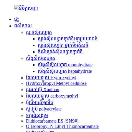
ផ្ទះ
ផលិតផល
ស្ពាន់ស៊ុលហ្វាត
ស្ពាន់ស៊ុលហ្វាតថ្នាក់ទីអត្ថប្រយោជន៍
ស្ពាន់ស៊ុលហ្វាត ថ្នាក់ទីអគ្គិសនី
ចំណីស្ពាន់ស៊ុលហ្វាតថ្នាក់ទី
ស័ង្កសីស៊ុលហ្វាត
ស័ង្កសីស៊ុលហ្វាត monohydrate
ស័ង្កសីស៊ុលហ្វាត heptahydrate
សែលុយឡូស Hydroxyethyl
Hydroxypropyl Methyl cellulose
ស្ករកៅស៊ូ Xanthan
សែលុយឡូស carboxymethyl
ប៉ូលីអាគ្រីឡាមីត
សូដ្យូម polyacrylate
ទម្រង់សូដ្យូម
Dithiocarbamate ES (SN9#)
O-Isopropyl-N-Ethyl Thionocarbamate