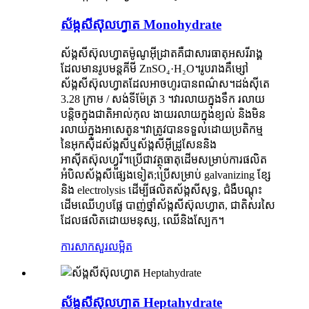
ស័ង្កសីស៊ុលហ្វាត Monohydrate
ស័ង្កសីស៊ុលហ្វាតម៉ូណូអ៊ីដ្រាតគឺជាសារធាតុអសរីរាង្គ
ដែលមានរូបមន្តគីមី ZnSO₄·H₂O។រូបរាងគឺម្សៅ
ស័ង្កសីស៊ុលហ្វាតដែលអាចហូរបានពណ៌ស។ដង់ស៊ីតេ
3.28 ក្រាម / សង់ទីម៉ែត្រ 3 ។វារលាយក្នុងទឹក រលាយ
បន្តិចក្នុងជាតិអាល់កុល ងាយរលាយក្នុងខ្យល់ និងមិន
រលាយក្នុងអាសេតូន។វាត្រូវបានទទួលដោយប្រតិកម្ម
នៃអុកស៊ីដស័ង្កសីឬស័ង្កសីអ៊ីដ្រូសែននិង
អាស៊ីតស៊ុលហ្វួរី។ប្រើជាវត្ថុធាតុដើមសម្រាប់ការផលិត
អំបិលស័ង្កសីផ្សេងទៀត;ប្រើសម្រាប់ galvanizing ខ្សែ
និង electrolysis ដើម្បីផលិតស័ង្កសីសុទ្ធ, ជំងឺបណ្តុះ
ដើមឈើហូបផ្លែ បាញ់ថ្នាំស័ង្កសីស៊ុលហ្វាត, ជាតិសរសៃ
ដែលផលិតដោយមនុស្ស, ឈើនិងស្បែក។
ការសាកសួរ
លម្អិត
ស័ង្កសីស៊ុលហ្វាត Heptahydrate