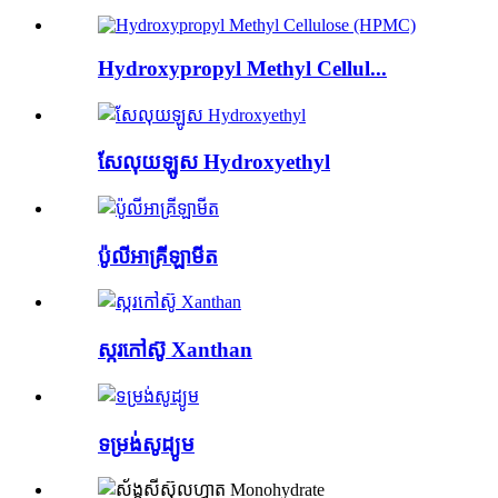
Hydroxypropyl Methyl Cellul...
សែលុយឡូស Hydroxyethyl
ប៉ូលីអាគ្រីឡាមីត
ស្ករកៅស៊ូ Xanthan
ទម្រង់សូដ្យូម