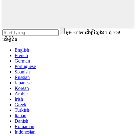
ចុច Enter ដើម្បីស្វែងរក ឬ ESC
ដើម្បីបិទ
English
French
German
Portuguese
Spanish
Russian
Japanese
Korean
Arabic
Irish
Greek
Turkish
Italian
Danish
Romanian
Indonesian