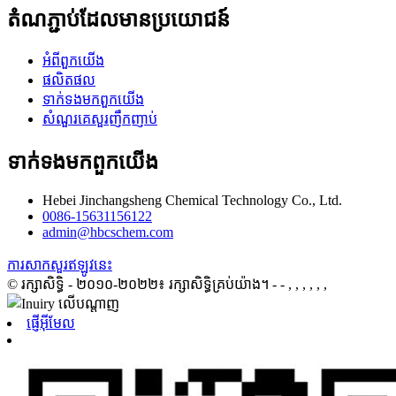
តំណភ្ជាប់ដែលមានប្រយោជន៍
អំពី​ពួក​យើង
ផលិតផល
ទាក់ទង​មក​ពួក​យើង
សំណួរគេសួរញឹកញាប់
ទាក់ទង​មក​ពួក​យើង
Hebei Jinchangsheng Chemical Technology Co., Ltd.
0086-15631156122
admin@hbcschem.com
ការសាកសួរឥឡូវនេះ
© រក្សាសិទ្ធិ - ២០១០-២០២២៖ រក្សាសិទ្ធិគ្រប់យ៉ាង។
- - , , , , , ,
ផ្ញើអ៊ីមែល