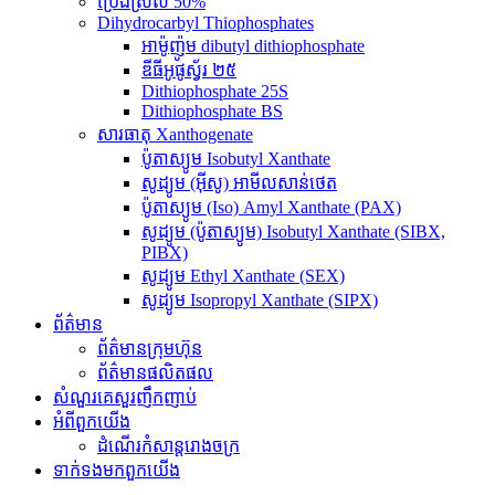
ប្រេងស្រល់ 50%
Dihydrocarbyl Thiophosphates
អាម៉ូញ៉ូម dibutyl dithiophosphate
ឌីធីអូផូស្វ័រ ២៥
Dithiophosphate 25S
Dithiophosphate BS
សារធាតុ Xanthogenate
ប៉ូតាស្យូម Isobutyl Xanthate
សូដ្យូម (អ៊ីសូ) អាមីលសាន់ថេត
ប៉ូតាស្យូម (Iso) Amyl Xanthate (PAX)
សូដ្យូម (ប៉ូតាស្យូម) Isobutyl Xanthate (SIBX,
PIBX)
សូដ្យូម Ethyl Xanthate (SEX)
សូដ្យូម Isopropyl Xanthate (SIPX)
ព័ត៌មាន
ព័ត៌មានក្រុមហ៊ុន
ព័ត៌មានផលិតផល
សំណួរគេសួរញឹកញាប់
អំពី​ពួក​យើង
ដំណើរកំសាន្តរោងចក្រ
ទាក់ទង​មក​ពួក​យើង