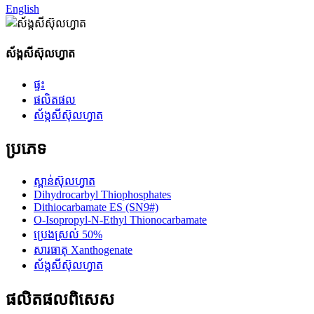
English
ស័ង្កសីស៊ុលហ្វាត
ផ្ទះ
ផលិតផល
ស័ង្កសីស៊ុលហ្វាត
ប្រភេទ
ស្ពាន់ស៊ុលហ្វាត
Dihydrocarbyl Thiophosphates
Dithiocarbamate ES (SN9#)
O-Isopropyl-N-Ethyl Thionocarbamate
ប្រេងស្រល់ 50%
សារធាតុ Xanthogenate
ស័ង្កសីស៊ុលហ្វាត
ផលិតផល​ពិសេស