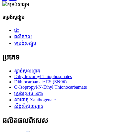
ទម្រង់សូដ្យូម
ផ្ទះ
ផលិតផល
ទម្រង់សូដ្យូម
ប្រភេទ
ស្ពាន់ស៊ុលហ្វាត
Dihydrocarbyl Thiophosphates
Dithiocarbamate ES (SN9#)
O-Isopropyl-N-Ethyl Thionocarbamate
ប្រេងស្រល់ 50%
សារធាតុ Xanthogenate
ស័ង្កសីស៊ុលហ្វាត
ផលិតផល​ពិសេស