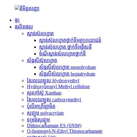
ផ្ទះ
ផលិតផល
ស្ពាន់ស៊ុលហ្វាត
ស្ពាន់ស៊ុលហ្វាតថ្នាក់ទីអត្ថប្រយោជន៍
ស្ពាន់ស៊ុលហ្វាត ថ្នាក់ទីអគ្គិសនី
ចំណីស្ពាន់ស៊ុលហ្វាតថ្នាក់ទី
ស័ង្កសីស៊ុលហ្វាត
ស័ង្កសីស៊ុលហ្វាត monohydrate
ស័ង្កសីស៊ុលហ្វាត heptahydrate
សែលុយឡូស Hydroxyethyl
Hydroxypropyl Methyl cellulose
ស្ករកៅស៊ូ Xanthan
សែលុយឡូស carboxymethyl
ប៉ូលីអាគ្រីឡាមីត
សូដ្យូម polyacrylate
ទម្រង់សូដ្យូម
Dithiocarbamate ES (SN9#)
O-Isopropyl-N-Ethyl Thionocarbamate