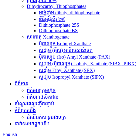
ប្រេងស្រល់ 50%
Dihydrocarbyl Thiophosphates
អាម៉ូញ៉ូម dibutyl dithiophosphate
ឌីធីអូផូស្វ័រ ២៥
Dithiophosphate 25S
Dithiophosphate BS
សារធាតុ Xanthogenate
ប៉ូតាស្យូម Isobutyl Xanthate
សូដ្យូម (អ៊ីសូ) អាមីលសាន់ថេត
ប៉ូតាស្យូម (Iso) Amyl Xanthate (PAX)
សូដ្យូម (ប៉ូតាស្យូម) Isobutyl Xanthate (SIBX, PIBX
សូដ្យូម Ethyl Xanthate (SEX)
សូដ្យូម Isopropyl Xanthate (SIPX)
ព័ត៌មាន
ព័ត៌មានក្រុមហ៊ុន
ព័ត៌មានផលិតផល
សំណួរគេសួរញឹកញាប់
អំពី​ពួក​យើង
ដំណើរកំសាន្តរោងចក្រ
ទាក់ទង​មក​ពួក​យើង
English