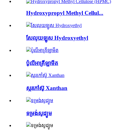
Hydroxypropyl Methyl Cellul...
សែលុយឡូស Hydroxyethyl
ប៉ូលីអាគ្រីឡាមីត
ស្ករកៅស៊ូ Xanthan
ទម្រង់សូដ្យូម