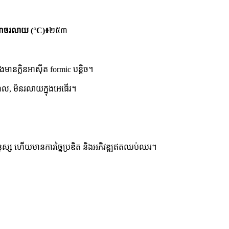
ណុចរលាយ (°C)៖
២៥៣
មានក្លិនអាស៊ីត formic បន្តិច។
ណុល, មិនរលាយក្នុងអេធើរ។
របស់មនុស្ស ហើយមានការច្នៃប្រឌិត និងអភិវឌ្ឍឥតឈប់ឈរ។