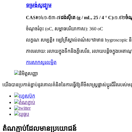
ទម្រង់សូដ្យូម
CAS៖
១៤១-៥៣-៧
ដង់ស៊ីតេ (g / mL, 25 / 4 ° C):
១.៩២
ចំ
ចំណុចរំពុះ (oC, សម្ពាធបរិយាកាស): 360 oC
លក្ខណៈសម្បត្តិ៖ ម្សៅគ្រីស្តាល់ពណ៌ស។វាមាន hygroscopic និង
ភាពរលាយ: រលាយក្នុងទឹកនិងគ្លីសេរីន, រលាយបន្តិចក្នុងអេតា
ការសាកសួរ
លម្អិត
យើងបានប្រកាន់ខ្ជាប់នូវគោលគំនិតនៃការធ្វើឱ្យគីមីសាស្ត្រផ្លាស់ប្តូរជីវិត
តំណភ្ជាប់ដែលមានប្រយោជន៍