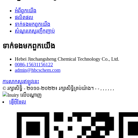
អំពី​ពួក​យើង
ផលិតផល
ទាក់ទង​មក​ពួក​យើង
សំណួរគេសួរញឹកញាប់
ទាក់ទង​មក​ពួក​យើង
Hebei Jinchangsheng Chemical Technology Co., Ltd.
0086-15631156122
admin@hbcschem.com
ការសាកសួរឥឡូវនេះ
© រក្សាសិទ្ធិ - ២០១០-២០២២៖ រក្សាសិទ្ធិគ្រប់យ៉ាង។
- - , , , , , ,
ផ្ញើអ៊ីមែល