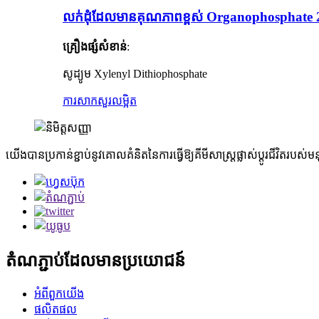
លក់ដុំដែលមានគុណភាពខ្ពស់ Organophosphate 
គ្រឿងផ្សំសំខាន់
:
សូដ្យូម Xylenyl Dithiophosphate
ការសាកសួរ
លម្អិត
យើងបានប្រកាន់ខ្ជាប់នូវគោលគំនិតនៃការធ្វើឱ្យគីមីសាស្ត្រផ្លាស់ប្តូរជីវិត
តំណភ្ជាប់ដែលមានប្រយោជន៍
អំពី​ពួក​យើង
ផលិតផល