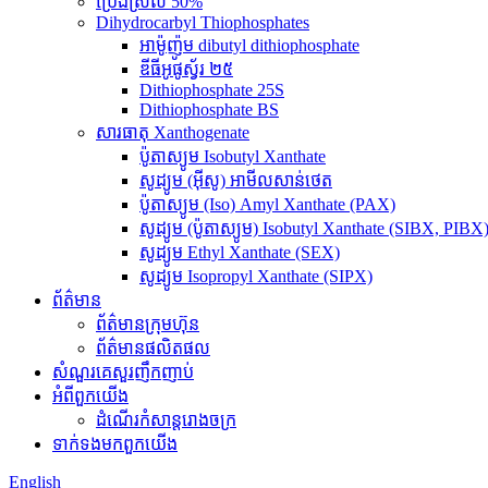
ប្រេងស្រល់ 50%
Dihydrocarbyl Thiophosphates
អាម៉ូញ៉ូម dibutyl dithiophosphate
ឌីធីអូផូស្វ័រ ២៥
Dithiophosphate 25S
Dithiophosphate BS
សារធាតុ Xanthogenate
ប៉ូតាស្យូម Isobutyl Xanthate
សូដ្យូម (អ៊ីសូ) អាមីលសាន់ថេត
ប៉ូតាស្យូម (Iso) Amyl Xanthate (PAX)
សូដ្យូម (ប៉ូតាស្យូម) Isobutyl Xanthate (SIBX, PIBX
សូដ្យូម Ethyl Xanthate (SEX)
សូដ្យូម Isopropyl Xanthate (SIPX)
ព័ត៌មាន
ព័ត៌មានក្រុមហ៊ុន
ព័ត៌មានផលិតផល
សំណួរគេសួរញឹកញាប់
អំពី​ពួក​យើង
ដំណើរកំសាន្តរោងចក្រ
ទាក់ទង​មក​ពួក​យើង
English