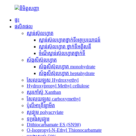
ផ្ទះ
ផលិតផល
ស្ពាន់ស៊ុលហ្វាត
ស្ពាន់ស៊ុលហ្វាតថ្នាក់ទីអត្ថប្រយោជន៍
ស្ពាន់ស៊ុលហ្វាត ថ្នាក់ទីអគ្គិសនី
ចំណីស្ពាន់ស៊ុលហ្វាតថ្នាក់ទី
ស័ង្កសីស៊ុលហ្វាត
ស័ង្កសីស៊ុលហ្វាត monohydrate
ស័ង្កសីស៊ុលហ្វាត heptahydrate
សែលុយឡូស Hydroxyethyl
Hydroxypropyl Methyl cellulose
ស្ករកៅស៊ូ Xanthan
សែលុយឡូស carboxymethyl
ប៉ូលីអាគ្រីឡាមីត
សូដ្យូម polyacrylate
ទម្រង់សូដ្យូម
Dithiocarbamate ES (SN9#)
O-Isopropyl-N-Ethyl Thionocarbamate