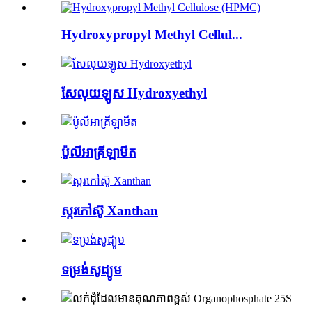
Hydroxypropyl Methyl Cellul...
សែលុយឡូស Hydroxyethyl
ប៉ូលីអាគ្រីឡាមីត
ស្ករកៅស៊ូ Xanthan
ទម្រង់សូដ្យូម