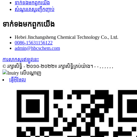
ទាក់ទង​មក​ពួក​យើង
សំណួរគេសួរញឹកញាប់
ទាក់ទង​មក​ពួក​យើង
Hebei Jinchangsheng Chemical Technology Co., Ltd.
0086-15631156122
admin@hbcschem.com
ការសាកសួរឥឡូវនេះ
© រក្សាសិទ្ធិ - ២០១០-២០២២៖ រក្សាសិទ្ធិគ្រប់យ៉ាង។
- - , , , , , ,
ផ្ញើអ៊ីមែល