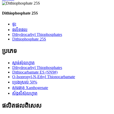
Dithiophosphate 25S
ផ្ទះ
ផលិតផល
Dihydrocarbyl Thiophosphates
Dithiophosphate 25S
ប្រភេទ
ស្ពាន់ស៊ុលហ្វាត
Dihydrocarbyl Thiophosphates
Dithiocarbamate ES (SN9#)
O-Isopropyl-N-Ethyl Thionocarbamate
ប្រេងស្រល់ 50%
សារធាតុ Xanthogenate
ស័ង្កសីស៊ុលហ្វាត
ផលិតផល​ពិសេស