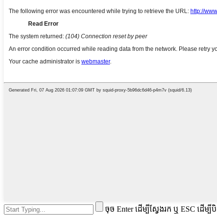
ចុច Enter ដើម្បីស្វែងរក ឬ ESC ដើម្បីប