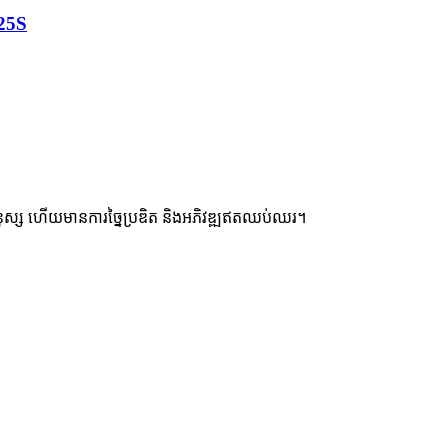
25S
របស់មនុស្ស ហើយមានការច្នៃប្រឌិត និងអភិវឌ្ឍឥតឈប់ឈរ។